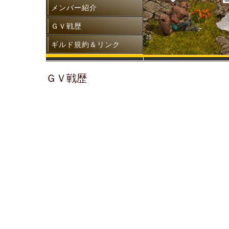
メンバー紹介
ＧＶ戦歴
ギルド規約＆リンク
ＧＶ戦歴