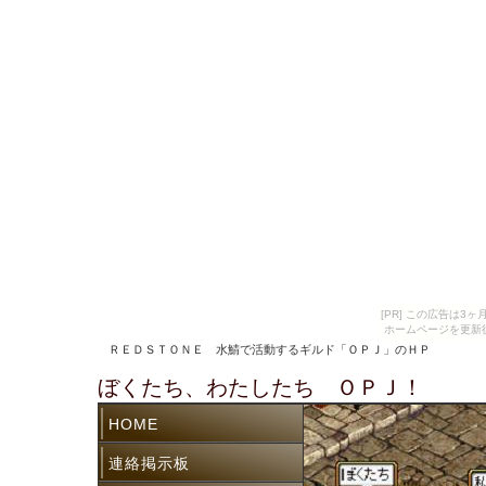
[PR] この広告は
ホームページを更新
ＲＥＤＳＴＯＮＥ 水鯖で活動するギルド「ＯＰＪ」のＨＰ
ぼくたち、わたしたち ＯＰＪ！
HOME
連絡掲示板